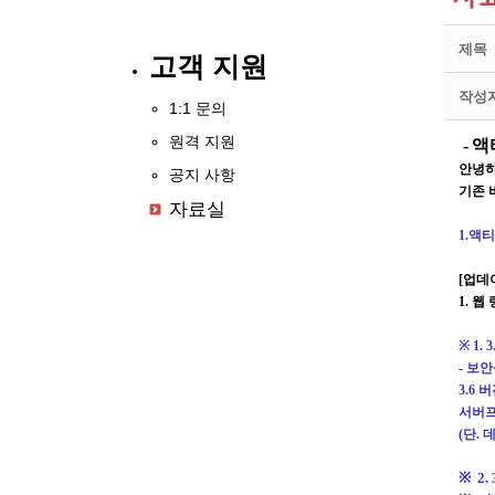
제목
고객 지원
작성
1:1 문의
원격 지원
-
액
안녕
공지 사항
기존 
자료실
1.
액티
[
업데
1. 웹
※
1. 
- 보
3.6
버
서버프
(
단
.
데
※
2.