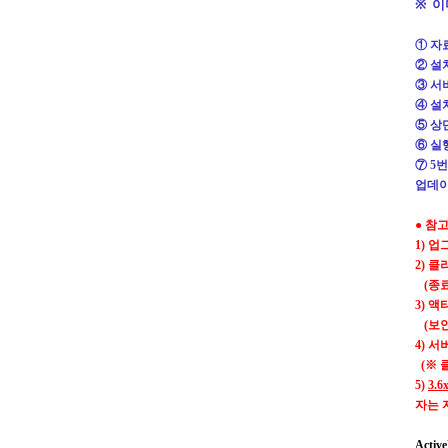
※
이
① 자
② 설
③ 서
④ 설
⑤ 상
⑥ 실
⑦ 5
업데이
● 참
1)
업
2)
클
(
종
3)
액
(
보
4)
서
(※ 
5)
3.6
자는 
Activ