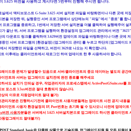
미
3.625 버전을 사용하고 계시다면 5번부터 진행해 주시면 됩니다.
료실에서
액티브포스트
G-Suite 3.625
서버 설치본
파일을 바탕화면이나 다른 곳에 저
치본을 저장한 뒤, 실행중인 서버 프로그램에서 상단메뉴의
"
파일
"
에서
"
종료
"
를 합
버 프로그램을 종료하고,
1
번에서 저장한 서버 설치본을 더블 클릭하여 실행해주어 
치가 끝난 뒤, 서버 프로그램을 실행하여 환경설정의 업그레이드 관리에서 버전
"3625
단의 다운로드 링크를 클릭하여 3.629버전 업데이트 파일을 바탕화면이나 다른 곳에 
행중인 서버 프로그램의 [환경설정]-[업그레이드 관리] 를 누르고 하단의 [업그레이드 
번에서 저장했던 파일을 선택하고, 버전이 3629로 나오는 지 확인합니다.
트 이후에는 클라이언트에서 재로그인 하여 업데이트 한 후 사용하셔야 합니다.
고
그레이드중 문제가 발생할수 있음으로 서버
/
클라이언트의 중요 데이터는 별도의 공간
라이언트와 서버는 업그레이드 설치전에 완전 종료를 해주세요
료하셔도 설치가 안되실 경우
,
작업관리자의 프로세스탭에서
ActivePostGSuite.exe
를 
티브 포스트
3.5xx
버전은 절대 호환되지 않습니다
.
안상의 이유로 자동업데이트 절대 불가
)
버관리자분은 진행하시기전에 클라이언트 사용자분들께는 업데이트 사전 공지 내용을
클라이언트 사용자 환경설정의 IP, Port번호는 초기화 될 수 있사오니 사전에 업데이트 방법
xx
버전 사용자
분들은 서버에서
3.625
서버설치본으로 업그레이드 하시면 클라이언트 
자동업그레이드 절대불가
!)
ePOST Standard, basic
은 단종된 상품으로 기술지원
,
업그레이드지원 등 모든 지원이