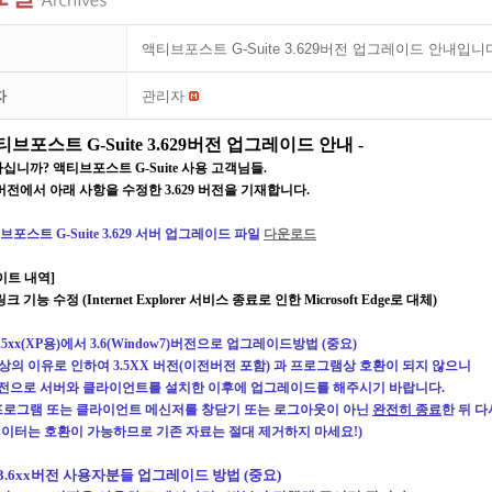
액티브포스트 G-Suite 3.629버전 업그레이드 안내입니
자
관리자
티브포스트
G-Suite 3.629
버전 업그레이드 안내
-
하십니까
?
액티브포스트
G-Suite
사용 고객님들
.
버전에서 아래 사항을 수정한
3.629
버전을 기재합니다
.
브포스트
G-Suite 3.629
서버 업그레이드 파일
다운로드
이트 내역
]
 링크 기능 수정 (Internet Explorer 서비스 종료로 인한 Microsoft Edge로 대체)
3.5xx(XP용)에서 3.6(Window7)버전으로
업그레이드방법
(
중요
)
안상의 이유로 인하여
3.5XX
버전
(
이전버전 포함
)
과 프로그램상 호환이 되지 않으니
전으로 서버와 클라이언트를 설치한 이후에 업그레이드를 해주시기 바랍니다
.
로그램 또는 클라이언트 메신저를 창닫기 또는 로그아웃이 아닌
완전히 종료
한 뒤 
이터는 호환이 가능하므로 기존 자료는 절대 제거하지 마세요
!)
 3.6xx
버전
사용자분들
업그레이드 방법
(
중요
)