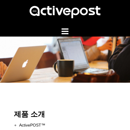
Skip
to
content
제품 소개
ActivePOST™